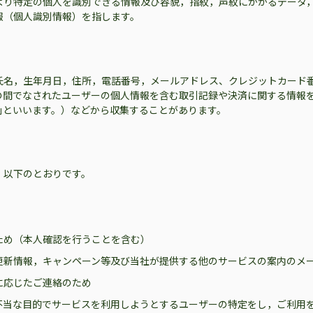
より特定の個人を識別できる情報及び容貌，指紋，声紋にかかるデータ
報（個人識別情報）を指します。
氏名，生年月日，住所，電話番号，メールアドレス、クレジットカード
の間でなされたユーザーの個人情報を含む取引記録や決済に関する情報を
｣といいます。）などから収集することがあります。
，以下のとおりです。
ため（本人確認を行うことを含む）
更新情報，キャンペーン等及び当社が提供する他のサービスの案内のメ
に応じたご連絡のため
不当な目的でサービスを利用しようとするユーザーの特定をし，ご利用