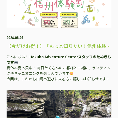
2026.08.01
【今だけお得！】「もっと知りたい！信州体験
割」で白馬のアクティビティを楽しもう♪
こんにちは！
Hakuba Adventure Centerスタッフのたぬきち
です
夏休み真っ只中！ 毎日たくさんのお客様と一緒に、ラフティン
グやキャニオニングを楽しんでいます
今回は、これから白馬へ遊びに来る方に嬉しいお知らせです！