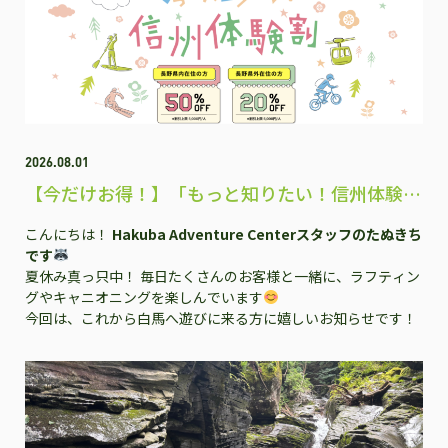
2026.08.01
【今だけお得！】「もっと知りたい！信州体験
割」で白馬のアクティビティを楽しもう♪
こんにちは！
Hakuba Adventure Centerスタッフのたぬきち
です
夏休み真っ只中！ 毎日たくさんのお客様と一緒に、ラフティン
グやキャニオニングを楽しんでいます
今回は、これから白馬へ遊びに来る方に嬉しいお知らせです！