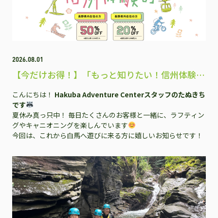
2026.08.01
【今だけお得！】「もっと知りたい！信州体験
割」で白馬のアクティビティを楽しもう♪
こんにちは！
Hakuba Adventure Centerスタッフのたぬきち
です
夏休み真っ只中！ 毎日たくさんのお客様と一緒に、ラフティン
グやキャニオニングを楽しんでいます
今回は、これから白馬へ遊びに来る方に嬉しいお知らせです！