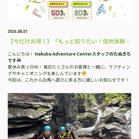
2026.08.01
【今だけお得！】「もっと知りたい！信州体験
割」で白馬のアクティビティを楽しもう♪
こんにちは！
Hakuba Adventure Centerスタッフのたぬきち
です
夏休み真っ只中！ 毎日たくさんのお客様と一緒に、ラフティン
グやキャニオニングを楽しんでいます
今回は、これから白馬へ遊びに来る方に嬉しいお知らせです！