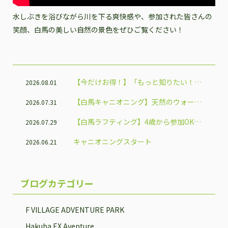
水しぶきを浴びながら川を下る爽快感や、参加された皆さんの
笑顔、白馬の美しい自然の景色をぜひご覧ください！
【今だけお得！】「もっと知りたい！信
2026.08.01
州体験割」で白馬のアクティビティを楽
【白馬キャニオニング】天然のウォータ
2026.07.31
しもう♪
ースライダーで夏だけの大冒険！
【白馬ラフティング】4歳から参加OK！
2026.07.29
家族で楽しめる人気アクティビティ
キャニオニングスタート
2026.06.21
ブログカテゴリー
F VILLAGE ADVENTURE PARK
Hakuba EX Aventure